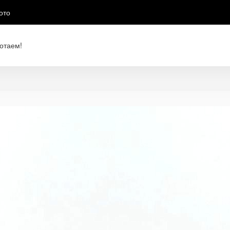
ото
отаем!