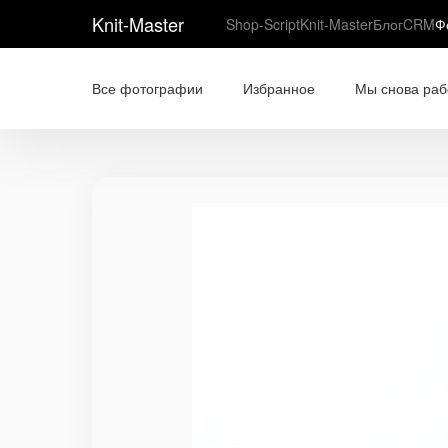
Knit-Master
Shop-Script
Knit-Master
Блог
CRM
Ф
Все фотографии
Избранное
Мы снова раб