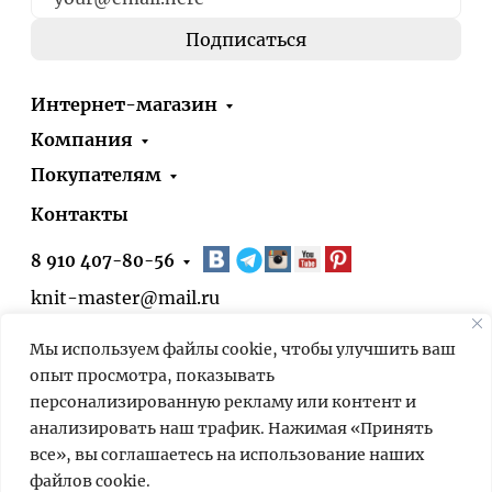
Интернет-магазин
Компания
Покупателям
Контакты
8 910 407-80-56
knit-master@mail.ru
Москва, ул. Болотниковская, д.51, корп.1
Мы используем файлы cookie, чтобы улучшить ваш
* 24/7 – оформить заказ на сайте можно
опыт просмотра, показывать
круглосуточно. Выдача заказов в нашем
персонализированную рекламу или контент и
пункте выдачи – по предварительной
анализировать наш трафик. Нажимая «Принять
договорённости.
все», вы соглашаетесь на использование наших
файлов cookie.