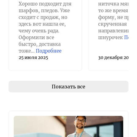
Хорошо подходит для
ниточка мягкая
шарфов, пледов. Уже
то же время де
сходит с продаж, но
форму, не прос
здесь вот нашла ее,
скрученная в о
чему очень рада.
направлении, а
Оформили все
шнурочек
Подр
быстро, доставка
тоже...
Подробнее
25 июля 2025
30 декабря 2024
Показать все