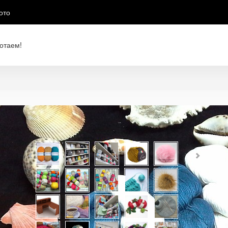
ото
отаем!