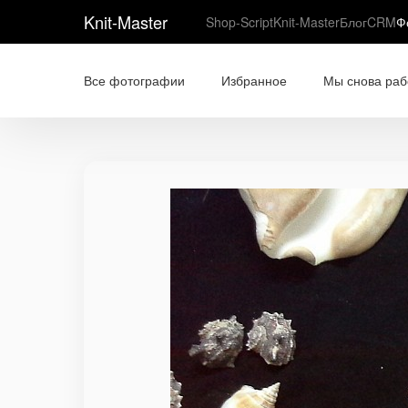
Knit-Master
Shop-Script
Knit-Master
Блог
CRM
Ф
Все фотографии
Избранное
Мы снова раб