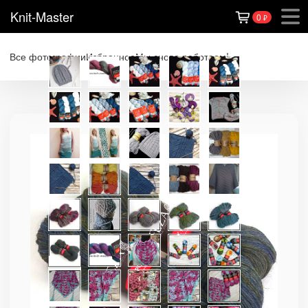
Knit-Master
0
₽
Все фотографии
Избранное
Мы снова работаем!