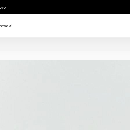
ото
отаем!