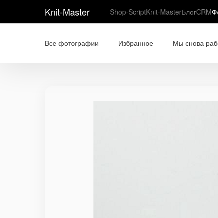
Knit-Master
Shop-Script
Knit-Master
Блог
CRM
Ф
Все фотографии
Избранное
Мы снова раб