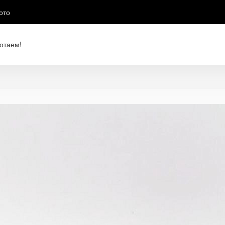
ото
отаем!