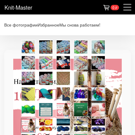
Knit-Master
0
₽
Все фотографии
Избранное
Мы снова работаем!