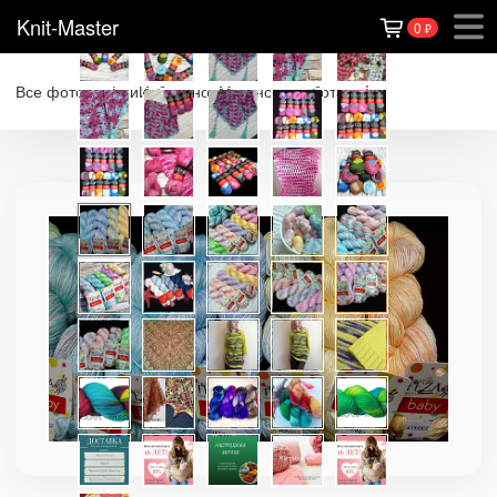
Knit-Master
0
₽
Все фотографии
Избранное
Мы снова работаем!