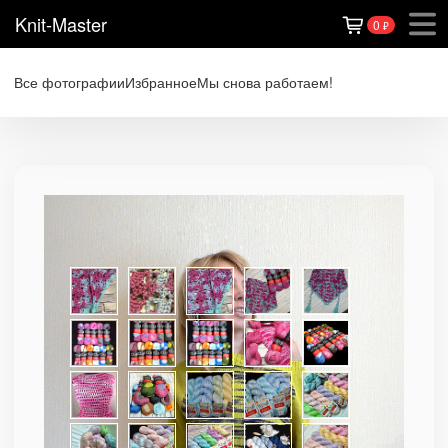
Knit-Master
0
₽
Все фотографии
Избранное
Мы снова работаем!