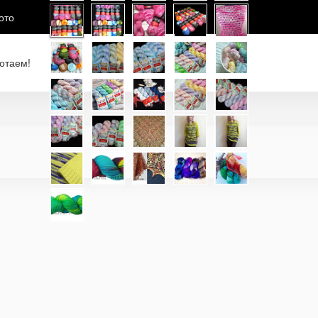
ото
отаем!