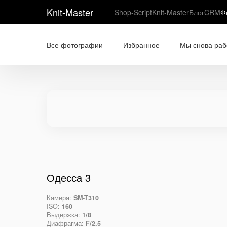
Knit-Master
Shop-Script
Knit-Master
Блог
CRM
Ф
Все фотографии
Избранное
Мы снова раб
Одесса 3
Камера:
SM-T310
ISO:
160
Выдержка:
1/8
Диафрагма:
F/2.5