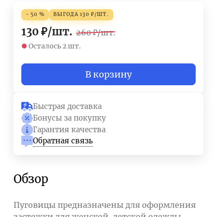
- 50 %
ВЫГОДА
130
₽
/
ШТ.
130
₽
/
шт.
260
₽
/
шт.
Осталось 2 шт.
В корзину
Быстрая доставка
Бонусы за покупку
Гарантия качества
Обратная связь
Обзор
Пуговицы предназначены для оформления
застежки для женской, детской одежды.