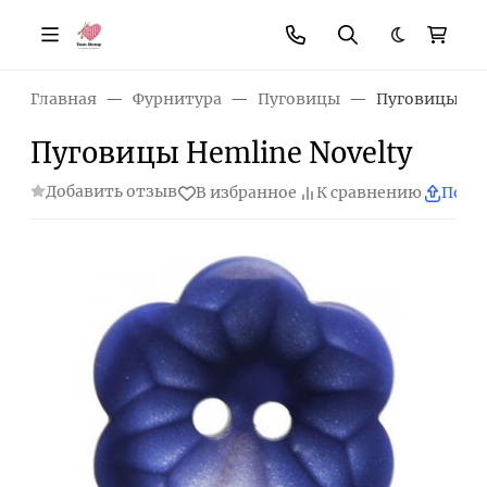
Темная те
Главная
Фурнитура
Пуговицы
Пуговицы Hem
Пуговицы Hemline Novelty
Добавить отзыв
В избранное
К сравнению
Поде