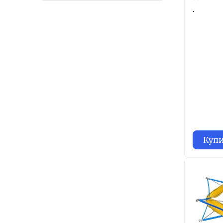
.
Куп