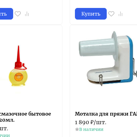
ить
Купить
смазочное бытовое
Моталка для пряжи Г
20мл.
1 890
₽
/
шт.
шт.
В наличии
ичии
.