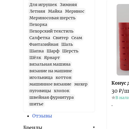
Для игрушек
Зимняя
Летняя
Майка
Меринос
Мериносовая шерсть
Пехорка
Пехорский текстиль
Салфетка
Свитер
Сеам
Фантазийная
Шаль
Шапка
Шарф
Шерсть
Шёлк
Ярнарт
вязальная машина
вязание на машине
игольница
коттон
Конус 
машинное вязание
мохер
30
₽
/
ш
пуговицы
хлопок
швейная фурнитура
В нал
шитье
.
Отзывы
Бренды