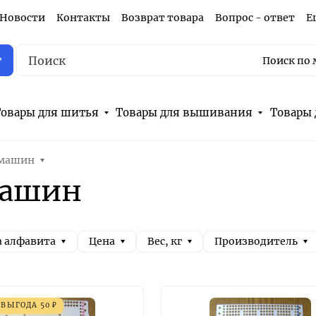
Новости
Контакты
Возврат товара
Вопрос - ответ
Е
г
Поиск по 
овары для шитья
Товары для вышивания
Товары 
 машин
машин
а алфавита
Цена
Вес, кг
Производитель
ВЫГОДА
50
₽