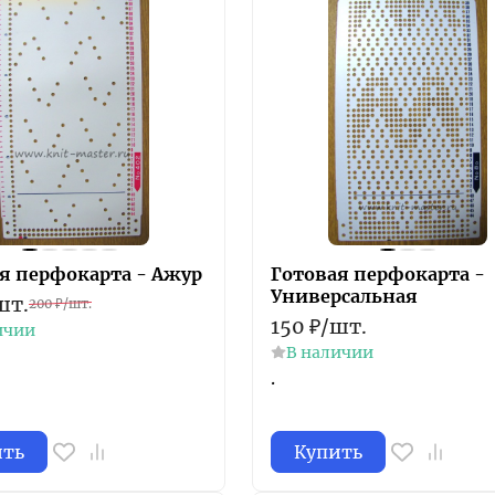
я перфокарта - Ажур
Готовая перфокарта -
Универсальная
шт.
200
₽
/
шт.
150
₽
/
шт.
ичии
В наличии
.
ить
Купить