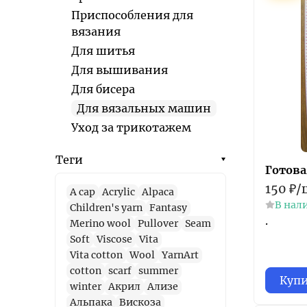
Приспособления для
вязания
Для шитья
Для вышивания
Для бисера
Для вязальных машин
Уход за трикотажем
Теги
Готова
150
₽
/
A cap
Acrylic
Alpaca
В нал
Children's yarn
Fantasy
.
Merino wool
Pullover
Seam
Soft
Viscose
Vita
Vita cotton
Wool
YarnArt
cotton
scarf
summer
Куп
winter
Акрил
Ализе
Альпака
Вискоза