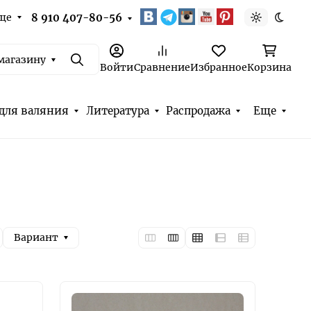
ще
8 910 407-80-56
Светлая т
Темна
магазину
Поиск
Войти
Сравнение
Избранное
Корзина
для валяния
Литература
Распродажа
Еще
Вариант