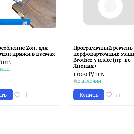
собление Zont для
Программный ремень 
отки пряжи в пасмах
перфокарточных маш
Brother 5 класс (пр-во
/
шт.
Япония)
ичии
1 000
₽
/
шт.
В наличии
ить
Купить