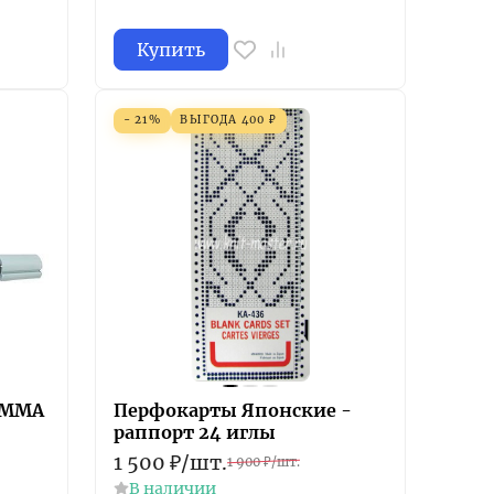
Купить
- 21%
ВЫГОДА
400
₽
АММА
Перфокарты Японские -
раппорт 24 иглы
1 500
₽
/
шт.
1 900
₽
/
шт.
В наличии