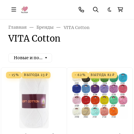
Темная те
Главная
Бренды
VITA Cotton
VITA Cotton
Новые и популярные
- 15%
ВЫГОДА
23
₽
- 62%
ВЫГОДА
82
₽