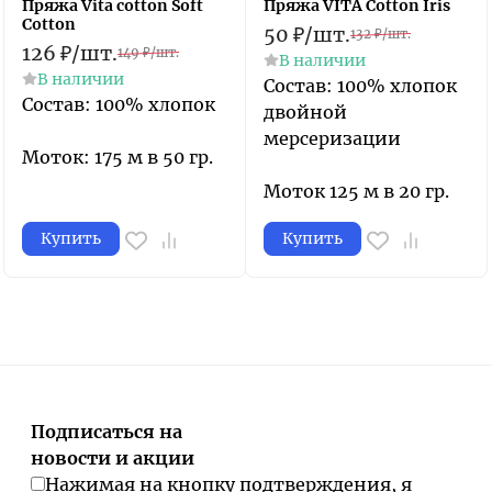
Пряжа Vita cotton Soft
Пряжа VITA Cotton Iris
Cotton
50
₽
/
шт.
132
₽
/
шт.
126
₽
/
шт.
149
₽
/
шт.
В наличии
В наличии
Состав: 100% хлопок
Состав: 100% хлопок
двойной
мерсеризации
Моток: 175 м в 50 гр.
Моток 125 м в 20 гр.
Купить
Купить
Подписаться на
новости и акции
Нажимая на кнопку подтверждения, я