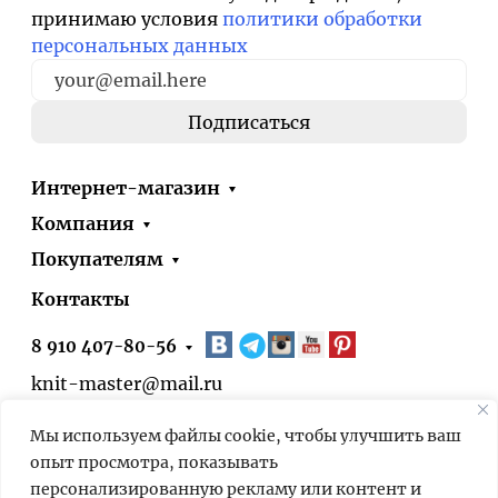
принимаю условия
политики обработки
персональных данных
Интернет-магазин
Компания
Покупателям
Контакты
8 910 407-80-56
knit-master@mail.ru
Москва, ул. Болотниковская, д.51, корп.1
Мы используем файлы cookie, чтобы улучшить ваш
* 24/7 – оформить заказ на сайте можно
опыт просмотра, показывать
круглосуточно. Выдача заказов в нашем
персонализированную рекламу или контент и
пункте выдачи – по предварительной