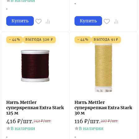
В наличии
.
.
Купить
Купить
- 44%
ВЫГОДА
326
₽
- 44%
ВЫГОДА
91
₽
Нить Mettler
Нить Mettler
суперкрепкая Extra Stark
суперкрепкая Extra Stark
125 м
30 м
416
₽
/
шт.
116
₽
/
шт.
742
₽
/
шт.
207
₽
/
шт.
В наличии
В наличии
.
.