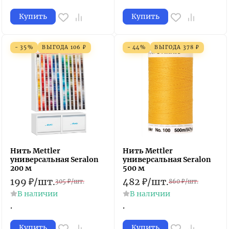
Купить
Купить
- 35%
ВЫГОДА
106
₽
- 44%
ВЫГОДА
378
₽
Нить Mettler
Нить Mettler
универсальная Seralon
универсальная Seralon
200 м
500 м
199
₽
/
шт.
482
₽
/
шт.
305
₽
/
шт.
860
₽
/
шт.
В наличии
В наличии
.
.
Купить
Купить