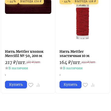
- 44%
ВЫГОДА
170
₽
- 44%
ВЫГОДА
128
₽
Нить Mettler хлопок
Нить Mettler
Mercifil № 50, 200 м
эластичная 10 м
217
₽
/
шт.
164
₽
/
шт.
387
₽
/
шт.
292
₽
/
шт.
В наличии
В наличии
.
.
Купить
Купить