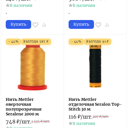
В наличии
В наличии
.
.
Купить
Купить
- 44%
ВЫГОДА
587
₽
- 44%
ВЫГОДА
91
₽
Нить Mettler
Нить Mettler
оверлочная
отделочная Seralon Top-
полупрозрачная
Stitch 30 м
Seralene 2000 м
116
₽
/
шт.
207
₽
/
шт.
748
₽
/
шт.
1 335
₽
/
шт.
В наличии