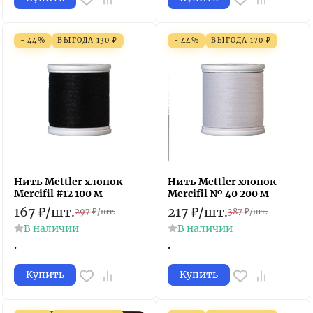
- 44%
ВЫГОДА
130
₽
- 44%
ВЫГОДА
170
₽
Нить Mettler хлопок
Нить Mettler хлопок
Mercifil #12 100 м
Mercifil № 40 200 м
167
₽
/
шт.
217
₽
/
шт.
297
₽
/
шт.
387
₽
/
шт.
В наличии
В наличии
.
.
Купить
Купить