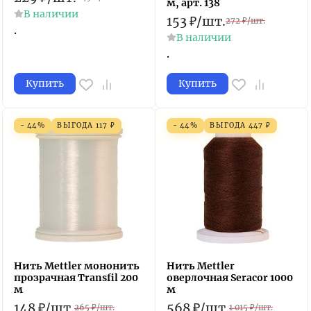
м, арт. 138
В наличии
153
₽
/
шт.
272
₽
/
шт.
.
В наличии
.
Купить
Купить
- 44%
ВЫГОДА
117
₽
- 44%
ВЫГОДА
447
₽
Нить Mettler мононить
Нить Mettler
прозрачная Transfil 200
оверлочная Seracor 1000
м
м
148
₽
/
шт.
568
₽
/
шт.
265
₽
/
шт.
1 015
₽
/
шт.