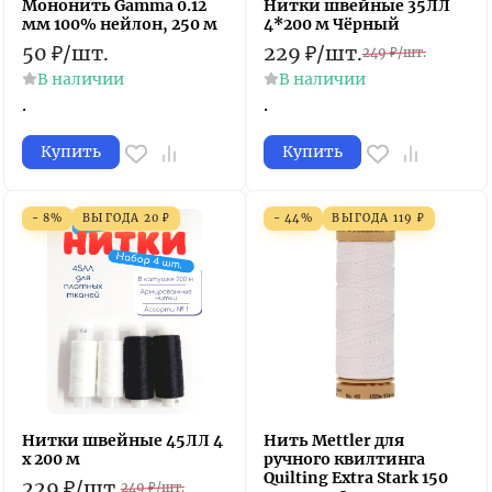
Мононить Gamma 0.12
Нитки швейные 35ЛЛ
мм 100% нейлон, 250 м
4*200 м Чёрный
50
₽
/
шт.
229
₽
/
шт.
249
₽
/
шт.
В наличии
В наличии
.
.
Купить
Купить
- 8%
ВЫГОДА
20
₽
- 44%
ВЫГОДА
119
₽
Нитки швейные 45ЛЛ 4
Нить Mettler для
х 200 м
ручного квилтинга
Quilting Extra Stark 150
229
₽
/
шт.
249
₽
/
шт.