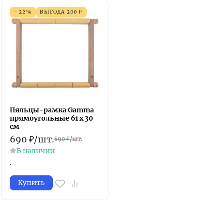
- 22%
ВЫГОДА
200
₽
Пяльцы-рамка Gamma
прямоугольные 61 х 30
см
690
₽
/
шт.
890
₽
/
шт.
В наличии
.
Купить