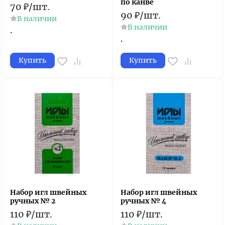
по канве
70
₽
/
шт.
90
₽
/
шт.
В наличии
В наличии
.
.
Купить
Купить
Набор игл швейных
Набор игл швейных
ручных № 2
ручных № 4
110
₽
/
шт.
110
₽
/
шт.