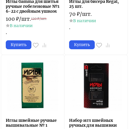
Иглы Gamma для шитья
Иглы для бисера Regal,
ручные гобеленовые №1
25 шт.
6-22 с двойным ушком
70
₽
/
шт.
100
₽
/
шт.
120
₽
/
шт.
В наличии
В наличии
.
.
Купить
Купить
Иглы швейные ручные
Набор игл швейных
вышивальные № 1
ручных для вышивки