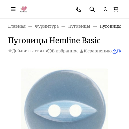
Темная те
Главная
Фурнитура
Пуговицы
Пуговицы Hem
Пуговицы Hemline Basic
Добавить отзыв
В избранное
К сравнению
Поде