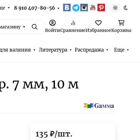
ще
8 910 407-80-56
Светлая т
Темна
магазину
Поиск
Войти
Сравнение
Избранное
Корзина
для валяния
Литература
Распродажа
Еще
. 7 мм, 10 м
135
₽
/
шт.