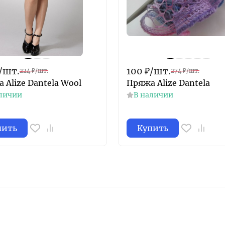
/
шт.
100
₽
/
шт.
224
₽
/
шт.
274
₽
/
шт.
 Alize Dantela Wool
Пряжа Alize Dantela
личии
В наличии
пить
Купить