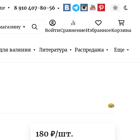
ще
8 910 407-80-56
Светлая т
Темна
магазину
Поиск
Войти
Сравнение
Избранное
Корзина
для валяния
Литература
Распродажа
Еще
180
₽
/
шт.