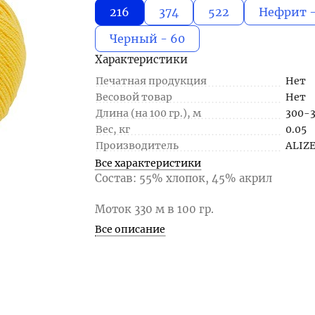
216
374
522
Нефрит -
Черный - 60
Характеристики
Печатная продукция
Нет
Весовой товар
Нет
Длина (на 100 гр.), м
300-
Вес, кг
0.05
Производитель
ALIZ
Все характеристики
Состав: 55% хлопок, 45% акрил
Моток 330 м в 100 гр.
Все описание