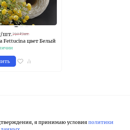
₽
/
шт.
790
₽
/
шт.
 Fettucina цвет Белый
личии
пить
дтверждения, я принимаю условия
политики
 данных