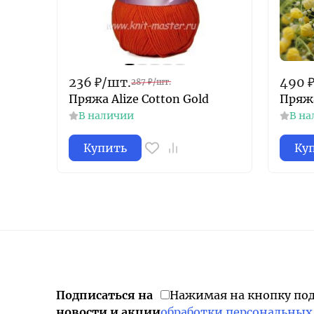
236
₽
/
шт.
490
287
₽
/
шт.
Пряжа Alize Cotton Gold
Пряжа
В наличии
В на
Купить
Ку
Подписаться на
Нажимая на кнопку по
новости и акции
обработки персональных