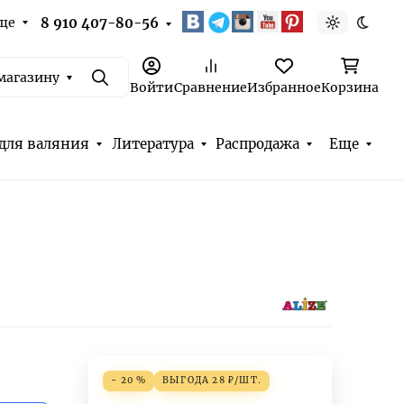
ще
8 910 407-80-56
Светлая т
Темна
магазину
Поиск
Войти
Сравнение
Избранное
Корзина
для валяния
Литература
Распродажа
Еще
- 20 %
ВЫГОДА
28
₽
/
ШТ.