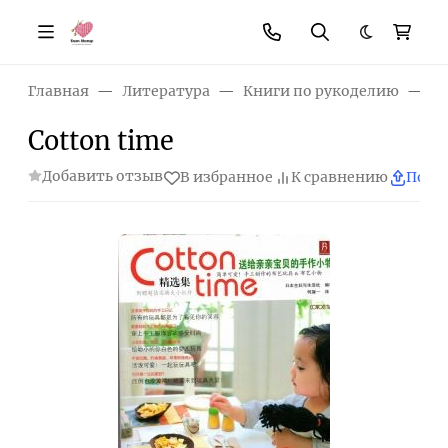
Темная те
Главная
Литература
Книги по рукоделию
Co
Cotton time
Добавить отзыв
В избранное
К сравнению
Поде