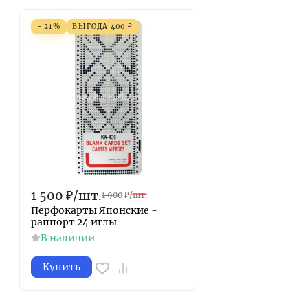
- 21%
ВЫГОДА
400
₽
1 500
₽
/
шт.
1 900
₽
/
шт.
Перфокарты Японские -
раппорт 24 иглы
В наличии
Купить