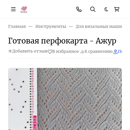
Темная те
Главная
Инструменты
Для вязальных машин
Готовая перфокарта - Ажур
Добавить отзыв
В избранное
К сравнению
Поде