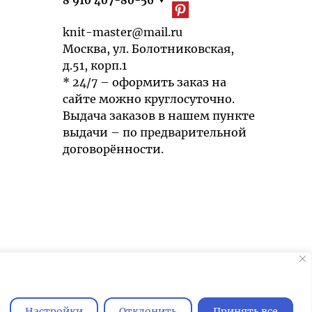
8 910 407-80-56
knit-master@mail.ru
Москва, ул. Болотниковская,
д.51, корп.1
* 24/7 – оформить заказ на
сайте можно круглосуточно.
Выдача заказов в нашем пункте
выдачи – по предварительной
договорённости.
Мы используем cookies для быстрой и
удобной работы сайта. Продолжая
пользоваться сайтом, вы принимаете
Настройки
Отклонить
Принять все