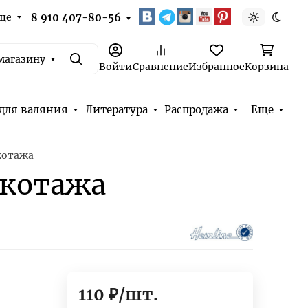
ще
8 910 407-80-56
Светлая т
Темна
магазину
Поиск
Войти
Сравнение
Избранное
Корзина
для валяния
Литература
Распродажа
Еще
котажа
икотажа
110
₽
/
шт.