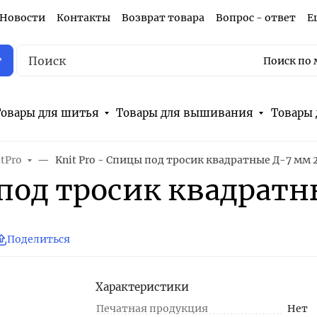
Новости
Контакты
Возврат товара
Вопрос - ответ
Е
г
Поиск по 
овары для шитья
Товары для вышивания
Товары 
itPro
Knit Pro - Спицы под тросик квадратные Д-7 мм 
 под тросик квадрат
Поделиться
Характеристики
Печатная продукция
Нет