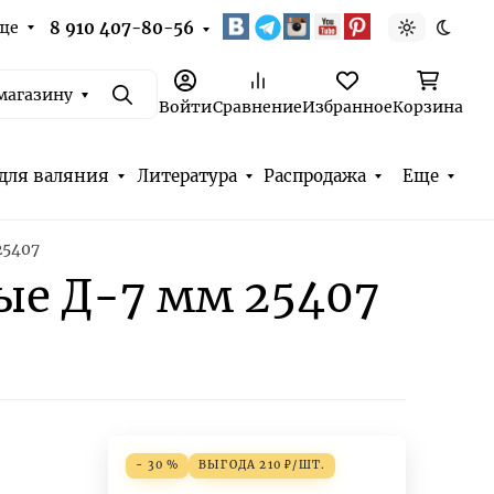
ще
8 910 407-80-56
Светлая т
Темна
магазину
Поиск
Войти
Сравнение
Избранное
Корзина
для валяния
Литература
Распродажа
Еще
25407
ные Д-7 мм 25407
- 30 %
ВЫГОДА
210
₽
/
ШТ.