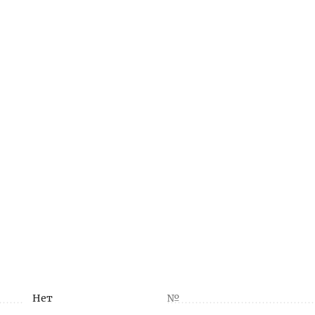
Нет
№