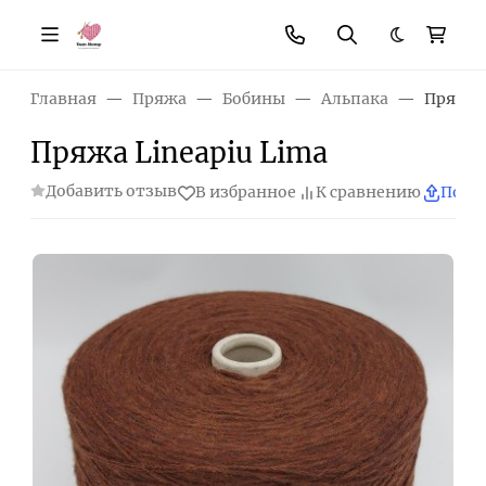
Темная те
Главная
Пряжа
Бобины
Альпака
Пряжа L
Пряжа Lineapiu Lima
Добавить отзыв
В избранное
К сравнению
Поде