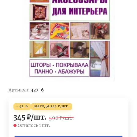
Артикул:
327-6
- 42 %
ВЫГОДА
245
₽
/
ШТ.
345
₽
/
шт.
590
₽
/
шт.
Осталось 1 шт.