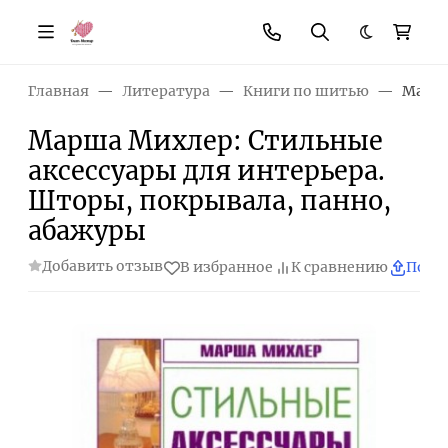
Темная те
Главная
Литература
Книги по шитью
Марша
Марша Михлер: Стильные
аксессуары для интерьера.
Шторы, покрывала, панно,
абажуры
Добавить отзыв
В избранное
К сравнению
Поде