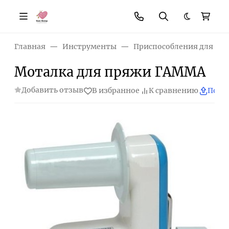
Темная те
Главная
Инструменты
Приспособления для вя
Моталка для пряжи ГАММА
Добавить отзыв
В избранное
К сравнению
Поде