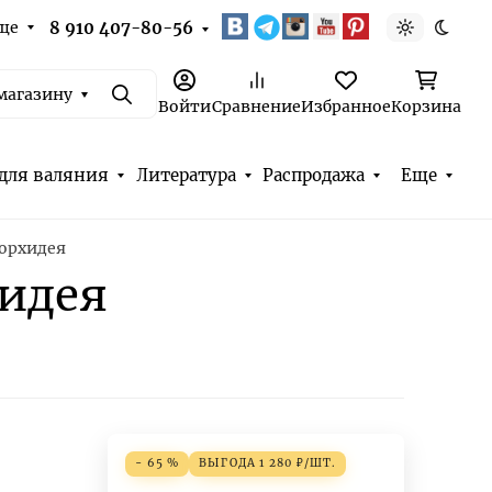
ще
8 910 407-80-56
Светлая т
Темна
магазину
Поиск
Войти
Сравнение
Избранное
Корзина
для валяния
Литература
Распродажа
Еще
 орхидея
хидея
- 65 %
ВЫГОДА
1 280
₽
/
ШТ.