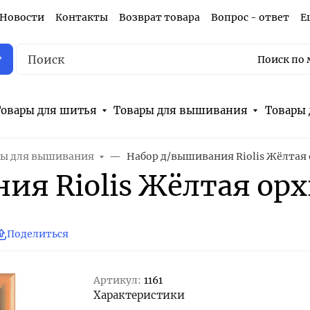
Новости
Контакты
Возврат товара
Вопрос - ответ
Е
г
Поиск по 
овары для шитья
Товары для вышивания
Товары 
ы для вышивания
Набор д/вышивания Riolis Жёлтая
ия Riolis Жёлтая ор
Поделиться
Артикул:
1161
Характеристики