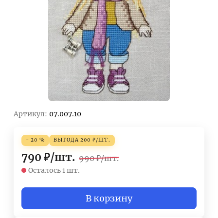
Артикул:
07.007.10
- 20 %
ВЫГОДА
200
₽
/
ШТ.
790
₽
/
шт.
990
₽
/
шт.
Осталось 1 шт.
В корзину