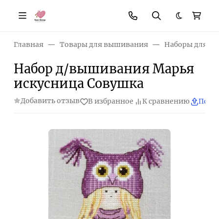
Темная те
Главная
Товары для вышивания
Наборы для в
Набор д/вышивания Марья
искусница Совушка
Добавить отзыв
В избранное
К сравнению
Поде