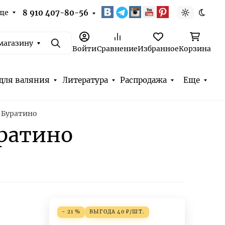
ще
8 910 407-80-56
Светлая т
Темна
магазину
Поиск
Войти
Сравнение
Избранное
Корзина
для валяния
Литература
Распродажа
Еще
 Буратино
уратино
- 21 %
ВЫГОДА
40
₽
/
ШТ.