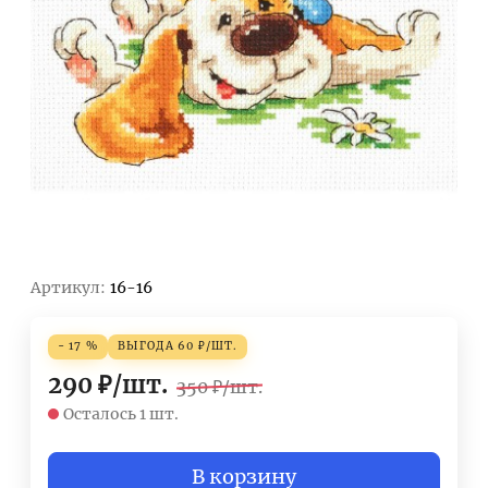
Артикул:
16-16
- 17 %
ВЫГОДА
60
₽
/
ШТ.
290
₽
/
шт.
350
₽
/
шт.
Осталось 1 шт.
В корзину