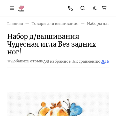
Темная те
Главная
Товары для вышивания
Наборы для в
Набор д/вышивания
Чудесная игла Без задних
ног!
Добавить отзыв
В избранное
К сравнению
Поде