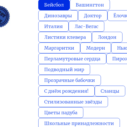
Бейсбол
Вашингтон
Динозавры
Доктор
Ёлоч
Италия
Лас-Вегас
Листики клевера
Лондон
Маргаритки
Модерн
Нью
Перламутровые сердца
Пиро
Подводный мир
Прозрачные бабочки
С днём рождения!
Сланцы
Стилизованные звёзды
Цветы падуба
Школьные принадлежности