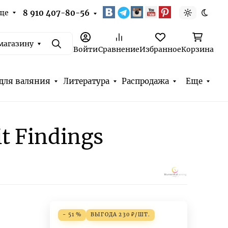
ще
8 910 407-80-56
Светлая т
Темна
магазину
Поиск
Войти
Сравнение
Избранное
Корзина
для валяния
Литература
Распродажа
Еще
 Findings
- 51 %
ВЫГОДА
230
₽
/
ШТ.