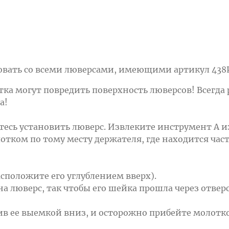
ать со всеми люверсами, имеющими артикул 438PR.1
а могут повредить поверхность люверсов! Всегда 
а!
аетесь установить люверс. Извлеките инструмент А и
отком по тому месту держателя, где находится часть
асположите его углублением вверх).
а люверс, так чтобы его шейка прошла через отверс
ив ее выемкой вниз, и осторожно прибейте молотк