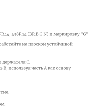
4, 438P.14 (BR.B.G.N) и маркировку "G"
работайте на плоской устойчивой
з держателя С.
 В, используя часть А как основу
тие.
ом.