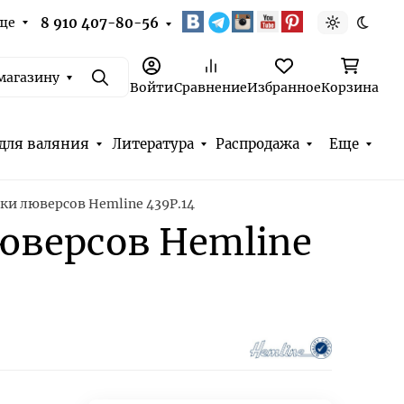
ще
8 910 407-80-56
Светлая т
Темна
магазину
Поиск
Войти
Сравнение
Избранное
Корзина
для валяния
Литература
Распродажа
Еще
ки люверсов Hemline 439P.14
юверсов Hemline