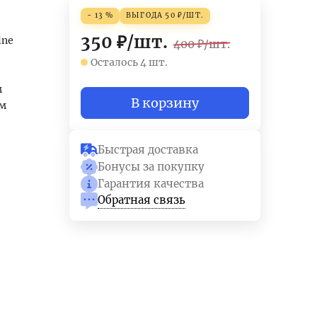
- 13 %
ВЫГОДА
50
₽
/
ШТ.
350
₽
/
шт.
ine
400
₽
/
шт.
Осталось 4 шт.
м
В корзину
мм
Быстрая доставка
Бонусы за покупку
Гарантия качества
Обратная связь