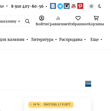
ще
8 910 407-80-56
Светлая т
Темна
магазину
Поиск
Войти
Сравнение
Избранное
Корзина
для валяния
Литература
Распродажа
Еще
- 18 %
ВЫГОДА
37
₽
/
ШТ.