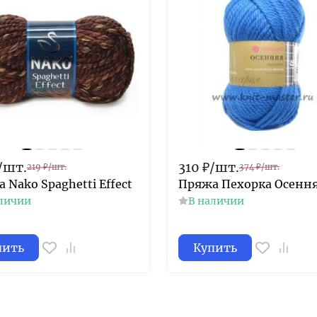
/
шт.
310
₽
/
шт.
219
₽
/
шт.
374
₽
/
шт.
 Nako Spaghetti Effect
Пряжа Пехорка Осенн
личии
В наличии
пить
Купить