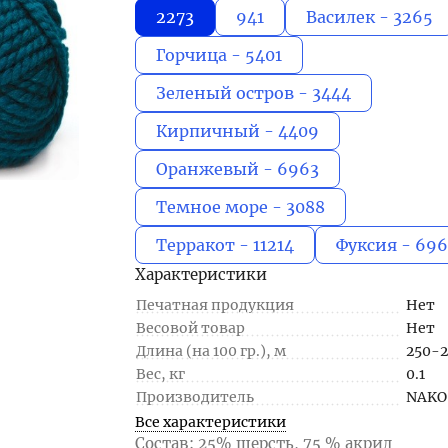
2273
941
Василек - 3265
Горчица - 5401
Зеленый остров - 3444
Кирпичный - 4409
Оранжевый - 6963
Темное море - 3088
Терракот - 11214
Фуксия - 69
Характеристики
Печатная продукция
Нет
Весовой товар
Нет
Длина (на 100 гр.), м
250-
Вес, кг
0.1
Производитель
NAKO
Все характеристики
Состав: 25% шерсть, 75 % акрил