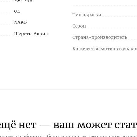
0.1
Тип окраски
NAKO
Сезон
Шерсть, Акрил
Страна-производитель
Количество мотков в упако
ещё нет — ваш может стат
лям с выбором - будьте первым, кто поделится св