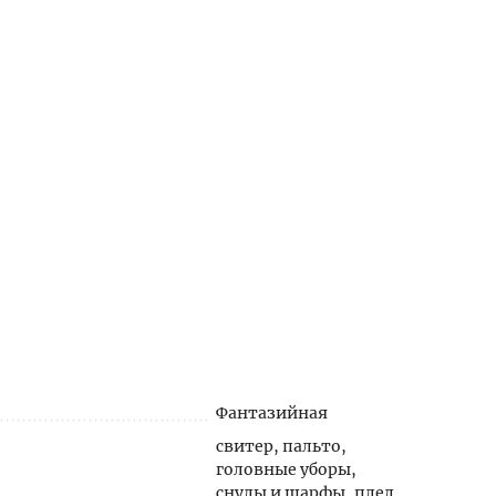
Фантазийная
свитер, пальто,
головные уборы,
снуды и шарфы, плед,