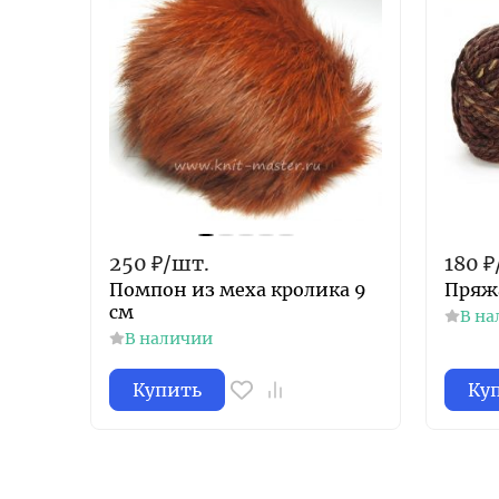
250
₽
/
шт.
180
₽
Помпон из меха кролика 9
Пряжа
см
В на
В наличии
Купить
Ку