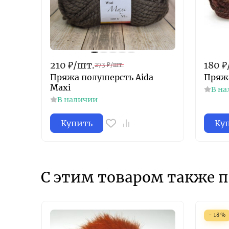
210
₽
/
шт.
180
₽
273
₽
/
шт.
Пряжа полушерсть Aida
Пряжа
Maxi
В на
В наличии
Купить
Ку
С этим товаром также 
- 18%