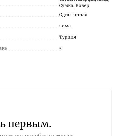
Сумка, Ковер
Однотонная
зима
Турция
вке
5
ь первым.
оим мнением об этом товаре.