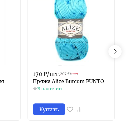
170
₽
/
шт.
170
207
₽
/
шт.
яя
Пряжа Alize Burcum PUNTO
Спиц
ГАММ
В наличии
В н
Купить
Ку