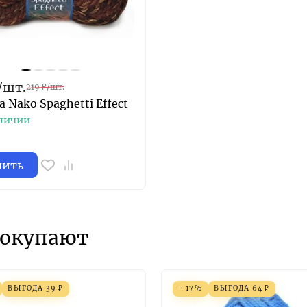
/
шт.
219
₽
/
шт.
 Nako Spaghetti Effect
личии
пить
покупают
ВЫГОДА
39
₽
- 17%
ВЫГОДА
64
₽