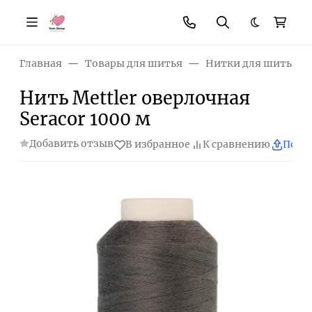
Темная те
Главная
Товары для шитья
Нитки для шитья
Нить Mettler оверлочная
Seracor 1000 м
Добавить отзыв
В избранное
К сравнению
Поде