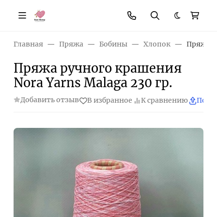
Темная те
Главная
Пряжа
Бобины
Хлопок
Пряжа р
Пряжа ручного крашения
Nora Yarns Malaga 230 гр.
Добавить отзыв
В избранное
К сравнению
Поде