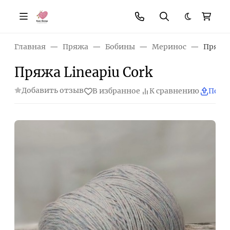
Темная те
Главная
Пряжа
Бобины
Меринос
Пряжа 
Пряжа Lineapiu Cork
Добавить отзыв
В избранное
К сравнению
Поде