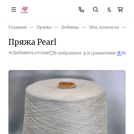
Темная те
Главная
Пряжа
Бобины
Лён, конопля
Пр
Пряжа Pearl
Добавить отзыв
В избранное
К сравнению
Поде