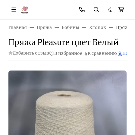
Темная те
Главная
Пряжа
Бобины
Хлопок
Пряжа P
Пряжа Pleasure цвет Белый
Добавить отзыв
В избранное
К сравнению
Поде