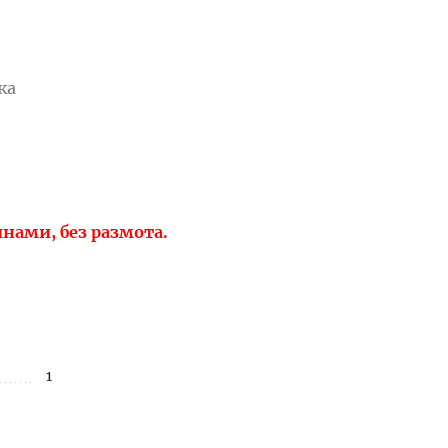
ка
нами, без размота.
1