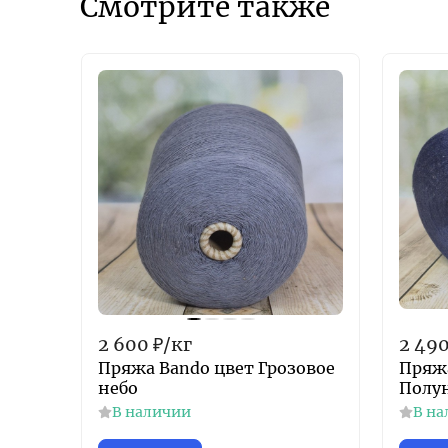
Смотрите также
2 600
₽
/
кг
2 49
Пряжа Bando цвет Грозовое
Пряж
небо
Полу
В наличии
В на