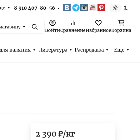
ще
8 910 407-80-56
Светлая т
Темна
магазину
Поиск
Войти
Сравнение
Избранное
Корзина
для валяния
Литература
Распродажа
Еще
2 390
₽
/
кг