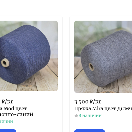
0
₽
/
кг
3 500
₽
/
кг
а Mod цвет
Пряжа Mira цвет Дым
ночно-синий
В наличии
личии