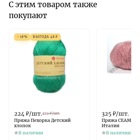
С этим товаром также
покупают
- 18%
ВЫГОДА
48
₽
224
₽
/
шт.
325
₽
/
шт.
272
₽
/
шт.
Пряжа Пехорка Детский
Пряжа СЕАМ Аль
хлопок
Италия
В наличии
В наличии