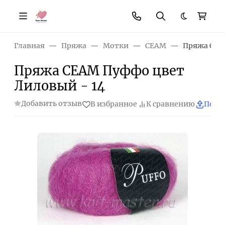
Темная те
Главная
Пряжа
Мотки
СЕАМ
Пряжа СЕА
Пряжа СЕАМ Пуффо цвет
Лиловый - 14
Добавить отзыв
В избранное
К сравнению
Поде