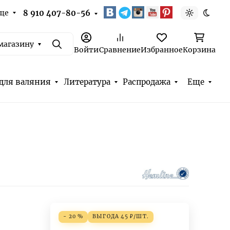
ще
8 910 407-80-56
Светлая т
Темна
магазину
Поиск
Войти
Сравнение
Избранное
Корзина
для валяния
Литература
Распродажа
Еще
- 20 %
ВЫГОДА
45
₽
/
ШТ.