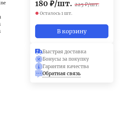
180
₽
/
шт.
ine
225
₽
/
шт.
Осталось 1 шт.
м
м
В корзину
м
Быстрая доставка
Бонусы за покупку
Гарантия качества
Обратная связь