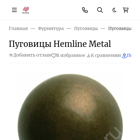
Темная те
Главная
Фурнитура
Пуговицы
Пуговицы Hem
Пуговицы Hemline Metal
Добавить отзыв
В избранное
К сравнению
Поде