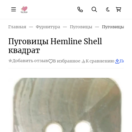
Темная те
Главная
Фурнитура
Пуговицы
Пуговицы Hem
Пуговицы Hemline Shell
квадрат
Добавить отзыв
В избранное
К сравнению
Поде