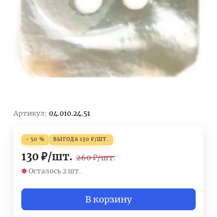
Артикул:
04.010.24.51
- 50 %
ВЫГОДА
130
₽
/
ШТ.
130
₽
/
шт.
260
₽
/
шт.
Осталось 2 шт.
В корзину