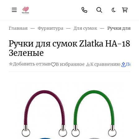
Темная те
Главная
Фурнитура
Для сумок
Ручки для су
Ручки для сумок Zlatka HA-18
Зеленые
Добавить отзыв
В избранное
К сравнению
Поде