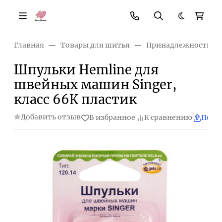
Темная те
Главная
Товары для шитья
Принадлежности д
Шпульки Hemline для
швейных машин Singer,
класс 66К пластик
Добавить отзыв
В избранное
К сравнению
Поде