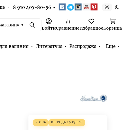
ще
8 910 407-80-56
Светлая т
Темна
магазину
Поиск
Войти
Сравнение
Избранное
Корзина
для валяния
Литература
Распродажа
Еще
- 11 %
ВЫГОДА
19
₽
/
ШТ.