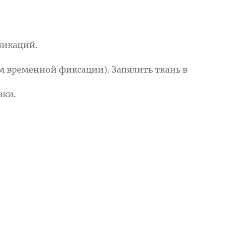
ликаций.
м временной фиксации). Запялить ткань в
вки.