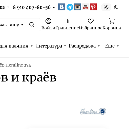
ще
8 910 407-80-56
Светлая т
Темна
магазину
Поиск
Войти
Сравнение
Избранное
Корзина
для валяния
Литература
Распродажа
Еще
ёв Hemline 274
в и краёв