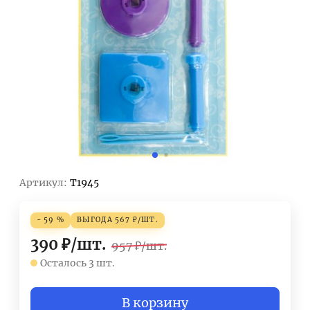
Артикул:
T1945
- 59 %
ВЫГОДА
567
₽
/
ШТ.
390
₽
/
шт.
957
₽
/
шт.
Осталось 3 шт.
В корзину