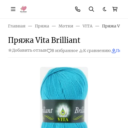
Темная те
Главная
Пряжа
Мотки
VITA
Пряжа Vita B
Пряжа Vita Brilliant
Добавить отзыв
В избранное
К сравнению
Поде