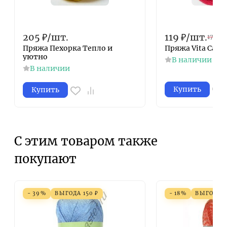
205
₽
/
шт.
119
₽
/
шт.
170
₽
/
Пряжа Пехорка Тепло и
Пряжа Vita Camil
уютно
В наличии
В наличии
Купить
Купить
С этим товаром также
покупают
- 39%
ВЫГОДА
150
₽
- 18%
ВЫГОДА
7