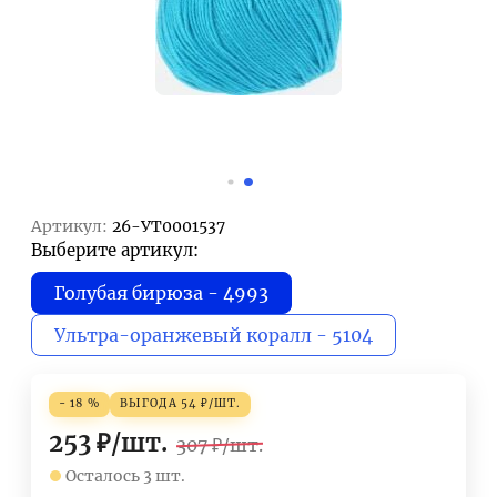
Артикул:
26-УТ0001537
Выберите артикул:
Голубая бирюза - 4993
Ультра-оранжевый коралл - 5104
- 18 %
ВЫГОДА
54
₽
/
ШТ.
253
₽
/
шт.
307
₽
/
шт.
Осталось 3 шт.