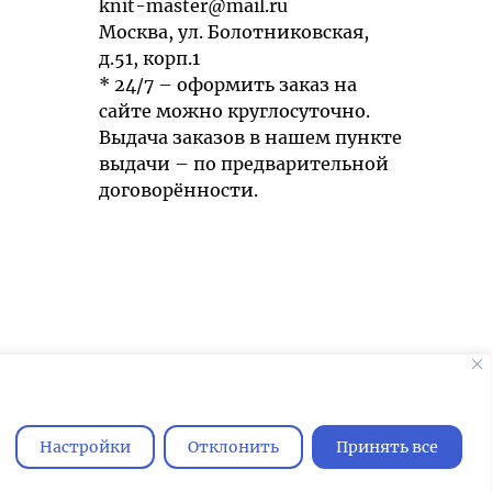
knit-master@mail.ru
Москва, ул. Болотниковская,
д.51, корп.1
* 24/7 – оформить заказ на
сайте можно круглосуточно.
Выдача заказов в нашем пункте
выдачи – по предварительной
договорённости.
Мы используем cookies для быстрой и
удобной работы сайта. Продолжая
пользоваться сайтом, вы принимаете
Настройки
Отклонить
Принять все
условия
обработки персональных
данных
.