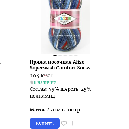
d
Пряжа носочная Alize
Superwash Comfort Socks
294
₽
337
₽
В наличии
Состав: 75% шерсть, 25%
полиамид
Моток 420 м в 100 гр.
Купить