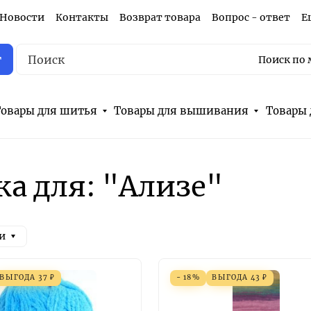
Новости
Контакты
Возврат товара
Вопрос - ответ
Е
г
Поиск по 
овары для шитья
Товары для вышивания
Товары 
а для: "Ализе"
и
ВЫГОДА
37
₽
- 18%
ВЫГОДА
43
₽