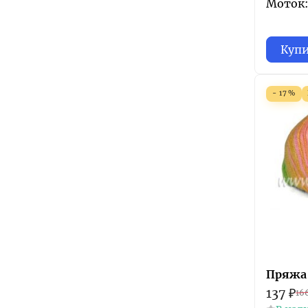
Моток: 
Куп
- 17%
Пряжа 
137
₽
16