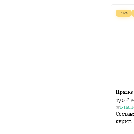
- 12%
Пряжа 
170
₽
19
В нал
Состав
акрил,