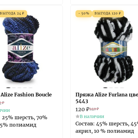
ВЫГОДА
24
₽
- 50%
ВЫГОДА
120
₽
Alize Fashion Boucle
Пряжа Alize Furlana цв
5443
4
₽
120
₽
240
₽
ичии
В наличии
: 25% шерсть, 70%
Состав: 45% шерсть, 4
 5% полиамид
акрил, 10 % полиамид