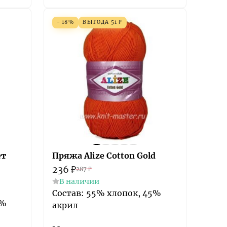
- 18%
ВЫГОДА
51
₽
ет
Пряжа Alize Cotton Gold
236
₽
287
₽
В наличии
Состав: 55% хлопок, 45%
5%
акрил