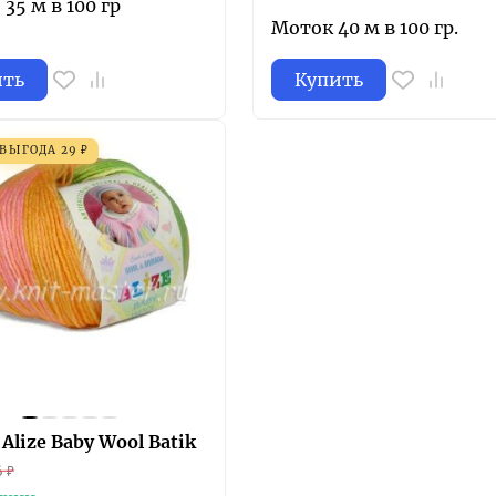
35 м в 100 гр
Моток 40 м в 100 гр.
ить
Купить
ВЫГОДА
29
₽
Alize Baby Wool Batik
6
₽