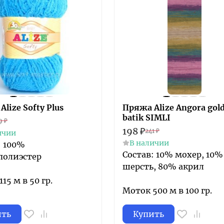
lize Softy Plus
Пряжа Alize Angora gol
batik SIMLI
9
₽
198
₽
241
₽
ичии
В наличии
: 100%
Состав: 10% мохер, 10%
полиэстер
шерсть, 80% акрил
15 м в 50 гр.
Моток 500 м в 100 гр.
ить
Купить