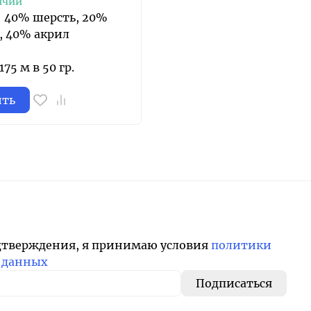
ичии
: 40% шерсть, 20%
, 40% акрил
75 м в 50 гр.
ить
дтверждения, я принимаю условия
политики
 данных