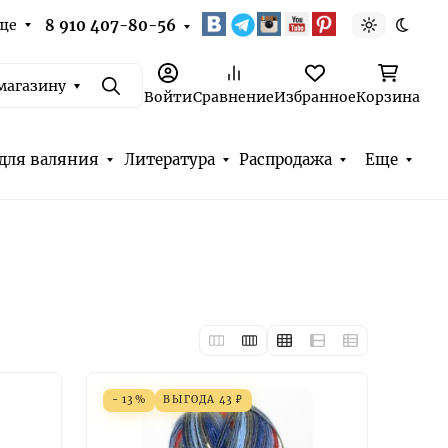
ще
8 910 407-80-56
Светлая т
Темна
магазину
Поиск
Войти
Сравнение
Избранное
Корзина
для валяния
Литература
Распродажа
Еще
- 13%
ВЫГОДА
43
₽