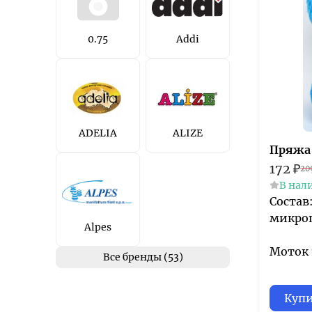
0.75
Addi
ADELIA
ALIZE
Пряжа A
172
₽
20
В нал
Состав
микро
Alpes
Моток 1
Все бренды (53)
Куп